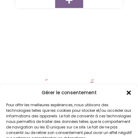
Gérer le consentement
Peinture sur céramique
Pour offrir les meilleures expériences, nous utilisons des
technologies telles que les cookies pour stocker et/ou accéder aux
Quai Saint-Léonard, 17 - 4000 LIEGE
+32 491 10 26 99
informations des appareils. Le fait de consentir à ces technologies
info@pigment-liege.be
PARKING Cité
nous permettra de traiter des données telles que le comportement
PARKING Saint-George
de navigation ou les ID uniques sur ce site. Le fait de ne pas
TRAM : T1 direction LIEGE Liège Expo - Arrêt LIEGE Curtius
consentir ou de retirer son consentement peut avoir un effet négatif